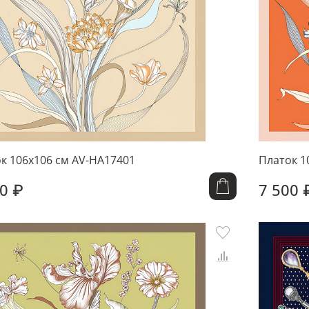
к 106x106 см AV-HA17401
Платок 1
0 ₽
7 500 