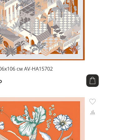
06x106 см AV-HA15702
₽