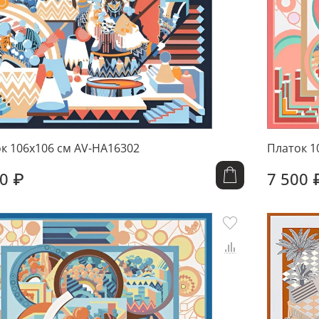
к 106x106 см AV-HA16302
Платок 1
0 ₽
7 500 