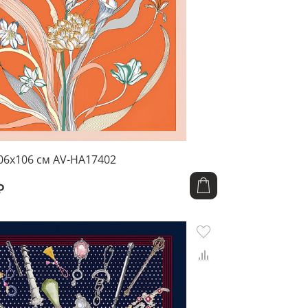
06x106 см AV-HA17402
₽