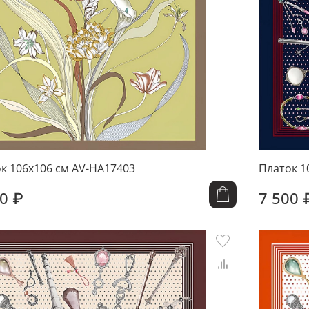
к 106x106 см AV-HA17403
Платок 1
0 ₽
7 500 