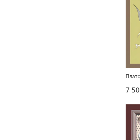
Плато
7 50