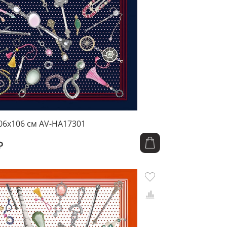
06x106 см AV-HA17301
₽