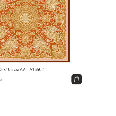
06x106 см AV-HA16502
₽