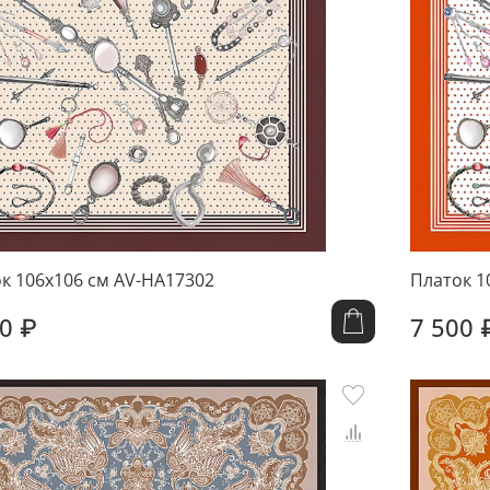
к 106x106 см AV-HA17302
Платок 1
0 ₽
7 500 