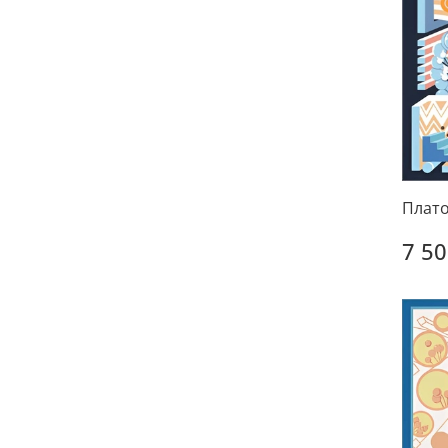
Плато
7 50