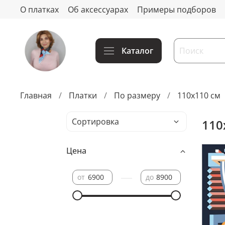
О платках
Об аксессуарах
Примеры подборов
Каталог
Главная
Платки
По размеру
110x110 см
110
Цена
—
от
до