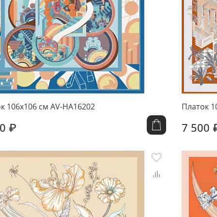
к 106x106 см AV-HA16202
Платок 1
0 ₽
7 500 