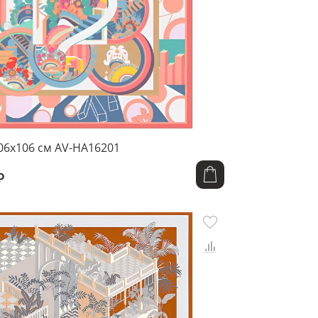
06x106 см AV-HA16201
₽