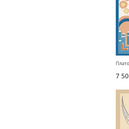
Плато
7 50