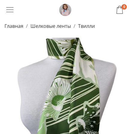
0
Главная
Шелковые ленты
Твилли