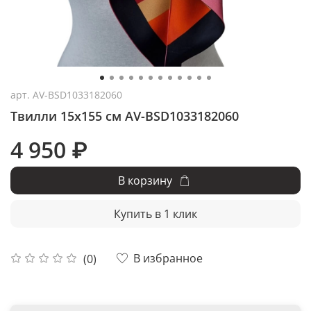
арт.
AV-BSD1033182060
Твилли 15x155 см AV-BSD1033182060
4 950 ₽
В корзину
Купить в 1 клик
В избранное
(0)