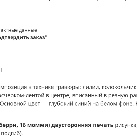
тактные данные
одтвердить заказ
"
ы
мпозиция в технике гравюры: лилии, колокольчик
счерком-лентой в центре, вписанный в резную ра
Основной цвет — глубокий синий на белом фоне. 
лберри, 16 момми
)
двусторонняя печать
рисунка
 подгиб).