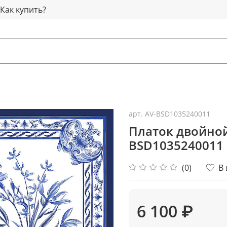
Как купить?
арт.
AV-BSD1035240011
Платок двойной
BSD1035240011
(0)
В
6 100 ₽