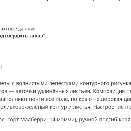
тактные данные
одтвердить заказ
"
ы
еты с волнистыми лепестками контурного рисунка
тов — веточки удлинённых листьев. Композиция пл
 заполняют почти всё поле, по краю неширокая цв
 оливково-зелёный контур и листья. Настроение п
ас, сорт Малберри, 14 момми), ручной подгиб края,