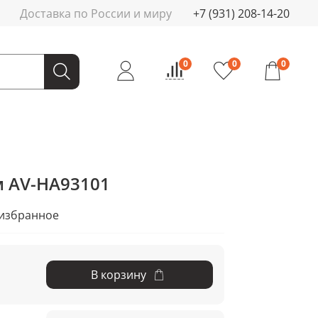
Доставка по России и миру
+7 (931) 208-14-20
0
0
0
м AV-HA93101
 избранное
В корзину