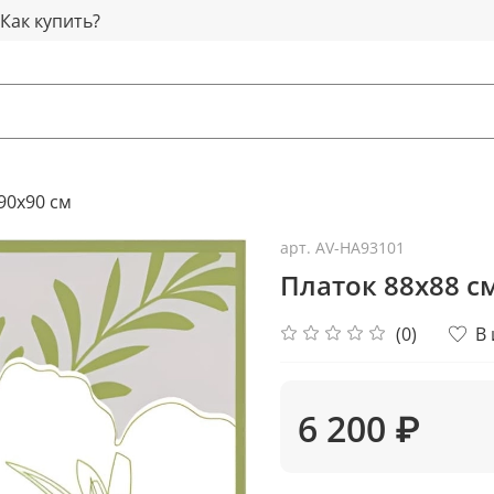
Как купить?
90x90 см
арт.
AV-HA93101
Платок 88x88 с
(0)
В
6 200 ₽