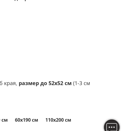
б края,
размер до 52х52 см
(1-3 см
0 см
60x190 см
110x200 см