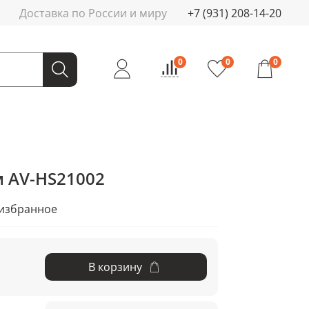
Доставка по России и миру
+7 (931) 208-14-20
0
0
0
м AV-HS21002
 избранное
В корзину