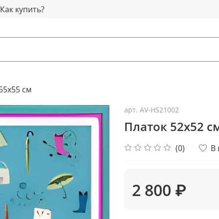
Как купить?
55x55 см
арт.
AV-HS21002
Платок 52x52 с
(0)
В
2 800 ₽