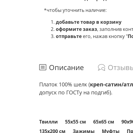
*чтобы уточнить наличие:
добавьте товар в корзину
оформите заказ
, заполнив кон
отправьте
его, нажав кнопку "
П
Описание
Отзыв
Платок 100% шелк (
креп-сатин/атл
допуск по ГОСТу на подгиб).
Твилли
55x55 см
65x65 см
90x9
135x200 см
Зажимы
Муфты
П