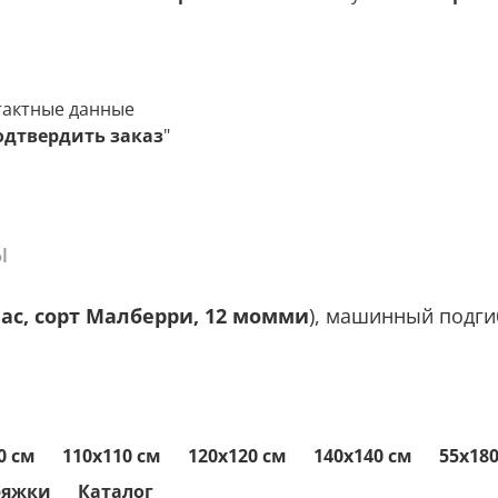
тактные данные
одтвердить заказ
"
ы
ас, сорт Малберри, 12 момми
), машинный подги
0 см
110x110 см
120x120 см
140x140 см
55x18
ряжки
Каталог