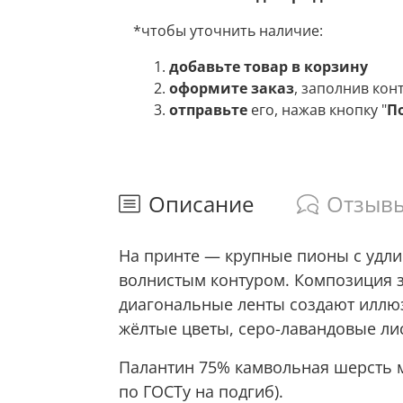
*чтобы уточнить наличие:
добавьте товар в корзину
оформите заказ
, заполнив кон
отправьте
его, нажав кнопку "
П
Описание
Отзыв
На принте — крупные пионы с удл
волнистым контуром. Композиция з
диагональные ленты создают иллюз
жёлтые цветы, серо-лавандовые лис
Палантин 75% камвольная шерсть м
по ГОСТу на подгиб).