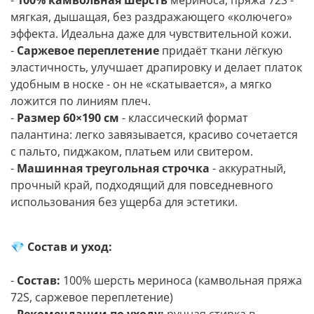
-
100% камвольная шерсть
мериноса, пряжа 72S -
мягкая, дышащая, без раздражающего «колючего»
эффекта. Идеальна даже для чувствительной кожи.
-
Саржевое переплетение
придаёт ткани лёгкую
эластичность, улучшает драпировку и делает платок
удобным в носке - он не «скатывается», а мягко
ложится по линиям плеч.
-
Размер 60×190 см
- классический формат
палантина: легко завязывается, красиво сочетается
с пальто, пиджаком, платьем или свитером.
-
Машинная треугольная строчка
- аккуратный,
прочный край, подходящий для повседневного
использования без ущерба для эстетики.
💎
Состав и уход:
-
Состав:
100% шерсть мериноса (камвольная пряжа
72S, саржевое переплетение)